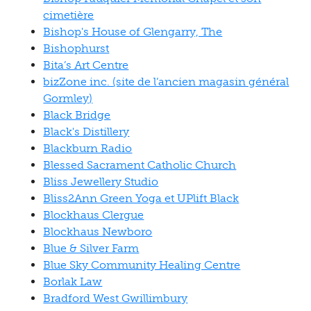
cimetière
Bishop's House of Glengarry, The
Bishophurst
Bita’s Art Centre
bizZone inc. (site de l’ancien magasin général
Gormley)
Black Bridge
Black's Distillery
Blackburn Radio
Blessed Sacrament Catholic Church
Bliss Jewellery Studio
Bliss2Ann Green Yoga et UPlift Black
Blockhaus Clergue
Blockhaus Newboro
Blue & Silver Farm
Blue Sky Community Healing Centre
Borlak Law
Bradford West Gwillimbury