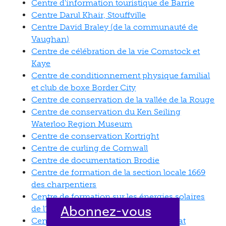
Centre d'information touristique de Barrie
Centre Darul Khair, Stouffville
Centre David Braley (de la communauté de
Vaughan)
Centre de célébration de la vie Comstock et
Kaye
Centre de conditionnement physique familial
et club de boxe Border City
Centre de conservation de la vallée de la Rouge
Centre de conservation du Ken Seiling
Waterloo Region Museum
Centre de conservation Kortright
Centre de curling de Cornwall
Centre de documentation Brodie
Centre de formation de la section locale 1669
des charpentiers
Centre de formation sur les énergies solaires
Abonnez-vous
de l’Université Queen’s
Centre de garde d’enfants Emmanuel at