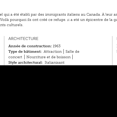
 qui a été établi par des immigrants italiens au Canada. À leur arr
oilà pourquoi ils ont créé ce refuge. Il a été un épicentre de la g
ts culturels.
ARCHITECTURE
Année de construction:
1963
Type de bâtiment:
Attraction
Salle de
concert
Nourriture et de boisson
Style architectural:
Italianisant