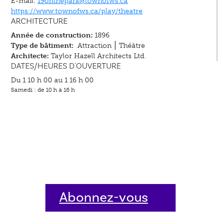
E-mail:
19onthepark@townofws.ca
https://www.townofws.ca/play/theatre
ARCHITECTURE
Année de construction:
1896
Type de bâtiment:
Attraction
Théâtre
Architecte:
Taylor Hazell Architects Ltd.
DATES/HEURES D'OUVERTURE
Du 1 10 h 00 au 1 16 h 00
Samedi : de 10 h à 16 h
Abonnez-vous
dès aujourd'hui