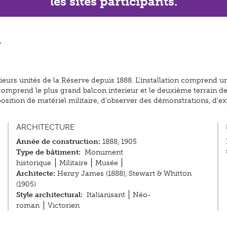
les sites participants.
e
ieurs unités de la Réserve depuis 1888. L’installation comprend un
omprend le plus grand balcon intérieur et le deuxième terrain de
osition de matériel militaire, d’observer des démonstrations, d’ex
ARCHITECTURE
Année de construction:
1888, 1905
Type de bâtiment:
Monument
historique
Militaire
Musée
Architecte:
Henry James (1888), Stewart & Whitton
(1905)
Style architectural:
Italianisant
Néo-
roman
Victorien