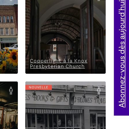
Abonnez-vous dès aujourd'hui
Presbyterian Church
Copperlight à la Knox
d
Presbyterian Church
NOUVELLE
L’édifice Blowes
réservation
obligatoire