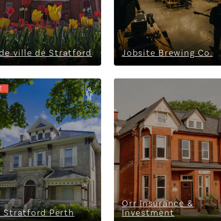
de ville de Stratford
Jobsite Brewing Co.
E
Stratford Perth
Orr Insurance & Investm
Orr Insurance &
 Stratford Perth
Investment