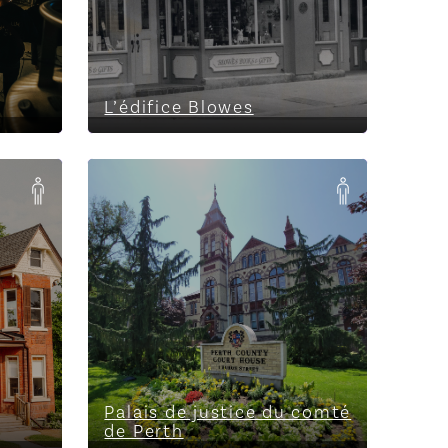
L’édifice Blowes
e
ent
Palais de justice du comté de
Perth
Palais de justice du comté
de Perth