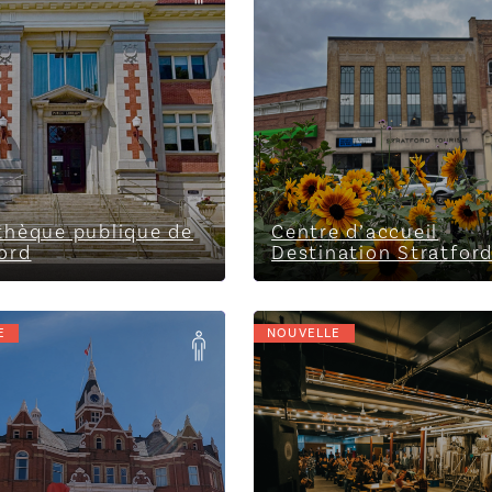
rd
Stratford
othèque publique de
Centre d’accueil
ord
Destination Stratfor
E
NOUVELLE
e ville de Stratford
Jobsite Brewing Co.