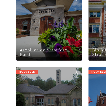
Stratfo
Archives de Stratford-
Bibli
Perth
Stratf
NOUVELLE
NOUVELL
Gallery Stratford
Hôtel d