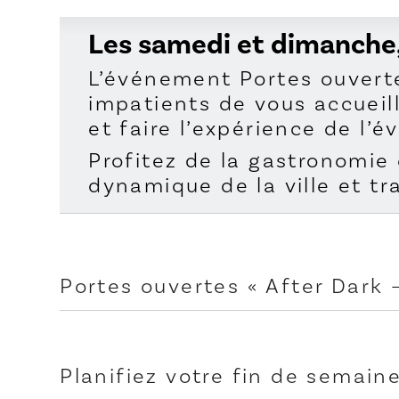
Les samedi et dimanche, l
L’événement Portes ouverte
impatients de vous accueilli
et faire l’expérience de l’
Profitez de la gastronomie 
dynamique de la ville et tr
Portes ouvertes « After Dark 
Joignez-vous à nous pour des
accessibles sur présentation d
certains endroits.
Planifiez votre fin de semain