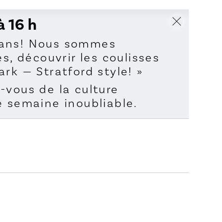
à 16 h
0 ans! Nous sommes
s, découvrir les coulisses
rk — Stratford style! »
-vous de la culture
e semaine inoubliable.
r Dark » spéciaux,
oirée du samedi 18 avril à