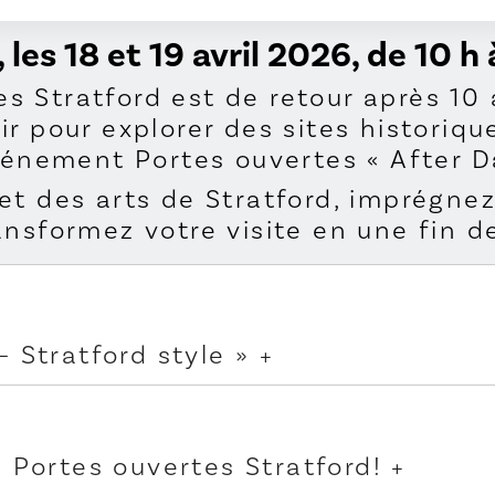
es 18 et 19 avril 2026, de 10 h 
s Stratford est de retour après 1
r pour explorer des sites historique
événement Portes ouvertes « After Da
et des arts de Stratford, imprégnez
ansformez votre visite en une fin d
— Stratford style »
 événements Portes ouvertes « Afte
’un billet, qui auront lieu dans la s
e Portes ouvertes Stratford!