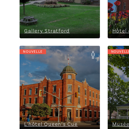
Gallery Stratford
Hôtel 
NOUVELLE
NOUVELL
L’hôtel Queen’s Cue
Musée 
L’hôtel Queen’s Cue
Musée