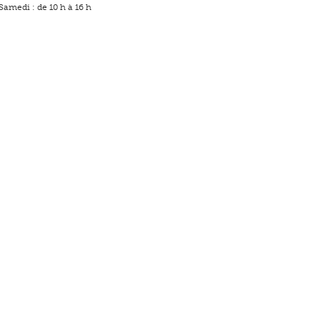
Samedi : de 10 h à 16 h