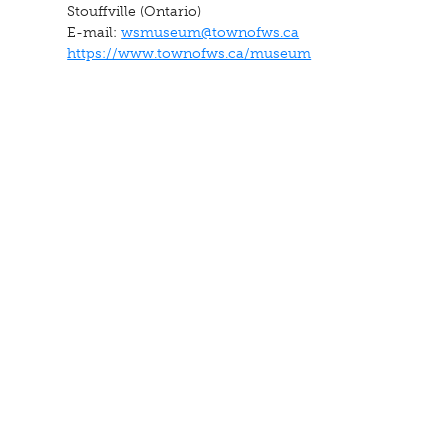
Stouffville (Ontario)
E-mail:
wsmuseum@townofws.ca
https://www.townofws.ca/museum