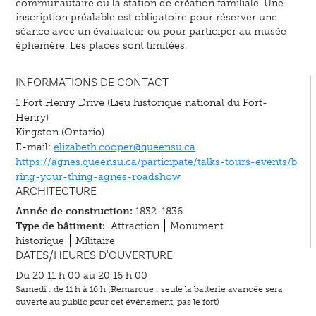
communautaire ou la station de création familiale. Une
inscription préalable est obligatoire pour réserver une
séance avec un évaluateur ou pour participer au musée
éphémère. Les places sont limitées.
INFORMATIONS DE CONTACT
1 Fort Henry Drive (Lieu historique national du Fort-
Henry)
Kingston (Ontario)
E-mail:
elizabeth.cooper@queensu.ca
https://agnes.queensu.ca/participate/talks-tours-events/b
ring-your-thing-agnes-roadshow
ARCHITECTURE
Année de construction:
1832-1836
Type de bâtiment:
Attraction
Monument
historique
Militaire
DATES/HEURES D'OUVERTURE
Du 20 11 h 00 au 20 16 h 00
Samedi : de 11 h à 16 h (Remarque : seule la batterie avancée sera
ouverte au public pour cet événement, pas le fort)