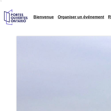
`
Bienvenue
Organiser un événement
R