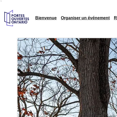
`
Bienvenue
Organiser un événement
R