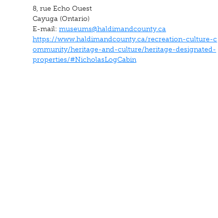
8, rue Echo Ouest
Cayuga (Ontario)
E-mail:
museums@haldimandcounty.ca
https://www.haldimandcounty.ca/recreation-culture-c
ommunity/heritage-and-culture/heritage-designated-
properties/#NicholasLogCabin