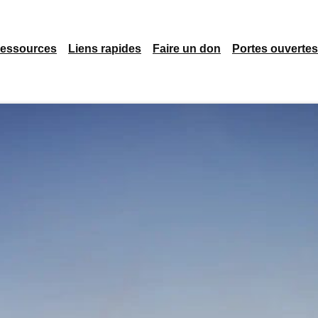
essources
Liens rapides
Faire un don
Portes ouvertes