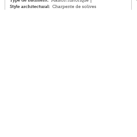
Type de bâtiment:
Maison historique
Style architectural:
Charpente de solives