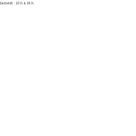
Samedi : 10 h à 16 h