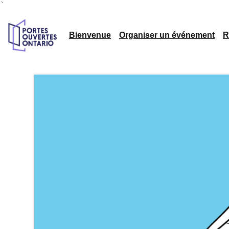
`
Bienvenue
Organiser un événement
R