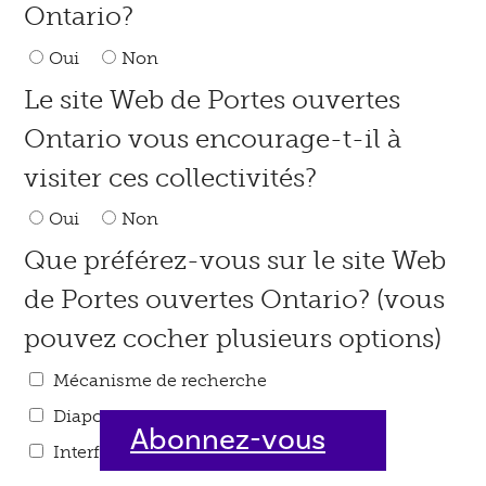
Ontario?
Oui
Non
Le site Web de Portes ouvertes
Ontario vous encourage-t-il à
visiter ces collectivités?
Oui
Non
Que préférez-vous sur le site Web
de Portes ouvertes Ontario? (vous
pouvez cocher plusieurs options)
Mécanisme de recherche
Diaporamas des sites participants
Abonnez-vous
Interface mobile
Cartes
dès aujourd'hui