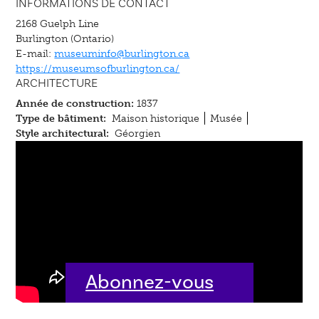
INFORMATIONS DE CONTACT
2168 Guelph Line
Burlington (Ontario)
E-mail:
museuminfo@burlington.ca
https://museumsofburlington.ca/
ARCHITECTURE
Année de construction:
1837
Type de bâtiment:
Maison historique
Musée
Style architectural:
Géorgien
Abonnez-vous
dès aujourd'hui