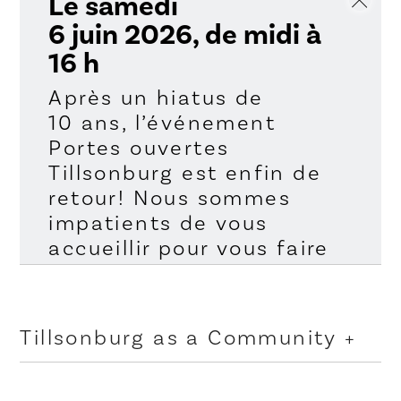
Le samedi
6 juin 2026, de midi à
16 h
Après un hiatus de
10 ans, l’événement
Portes ouvertes
Tillsonburg est enfin de
retour! Nous sommes
impatients de vous
accueillir pour vous faire
découvrir les sites
historiques locaux, vous
faire vivre des
Tillsonburg as a Community
expériences de
magasinage uniques et
vous dévoiler les