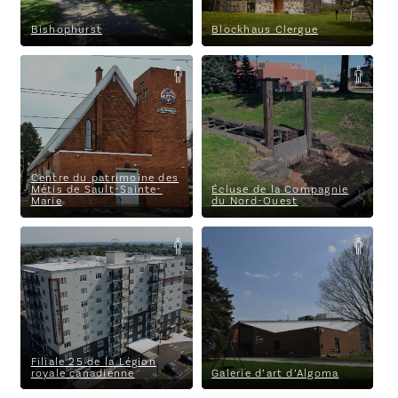
Bishophurst
Blockhaus Clergue
Centre du patrimoine des
Écluse de la Compagnie du
Métis de Sault-Sainte-Marie
Nord-Ouest
Centre du patrimoine des
Métis de Sault-Sainte-
Écluse de la Compagnie
Marie
du Nord-Ouest
Filiale 25 de la Légion royale
Galerie d’art d’Algoma
canadienne
Filiale 25 de la Légion
royale canadienne
Galerie d’art d’Algoma