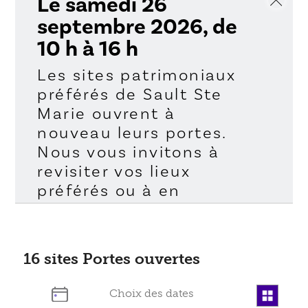
Le samedi 26
septembre 2026, de
10 h à 16 h
Les sites patrimoniaux
préférés de Sault Ste
Marie ouvrent à
nouveau leurs portes.
Nous vous invitons à
revisiter vos lieux
préférés ou à en
découvrir de nouveaux.
Nos thèmes
comprennent l’histoire
16
sites Portes ouvertes
militaire, le commerce
des fourrures, les arts et
la culture, les bâtiments