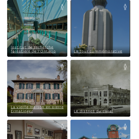
Institut de recherche forestière
La tour commémorative
de l’Ontario
Institut de recherche
forestière de l’Ontario
La tour commémorative
La vieille maison en pierre
Le district du canal
Ermatinger
Lake
Superior Power Company
Sault
Ste. Marie Pulp and Paper
Company Limited
La vieille maison en pierre
Ermatinger
Le district du canal
Manège militaire de Sault-
Musée de Sault Ste. Marie
Sainte-Marie
The
Rink