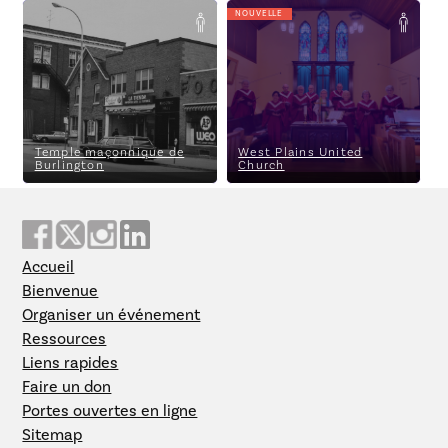
NOUVELLE
Temple maçonnique de
West Plains United Church
Burlington
Temple maçonnique de
West Plains United
Burlington
Church
Accueil
Bienvenue
Organiser un événement
Ressources
Liens rapides
Faire un don
Portes ouvertes en ligne
Sitemap