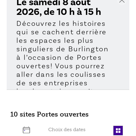
Le samedi 8 août
2026, de 10 h à 15 h
Découvrez les histoires
qui se cachent derrière
les espaces les plus
singuliers de Burlington
à l’occasion de Portes
ouvertes! Vous pourrez
aller dans les coulisses
de ses entreprises
locales et de ses sites
patrimoniaux pour
découvrir de plus près
10
sites Portes ouvertes
les personnes et les
lieux qui contribuent à
façonner notre